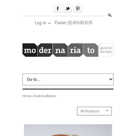
Search
Log-in
Panier
(0) €0.00 EUR
Home
»
Toute la sélection
ˇ
All Products