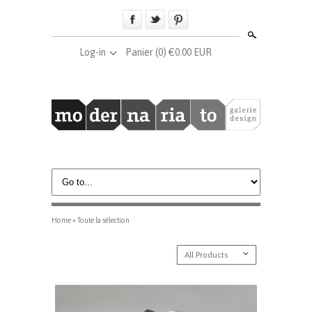
Search
Log-in
Panier
(0) €0.00 EUR
Home
»
Toute la sélection
ˇ
All Products