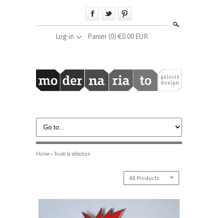
Search
Log-in
Panier
(0) €0.00 EUR
Home
»
Toute la sélection
ˇ
All Products