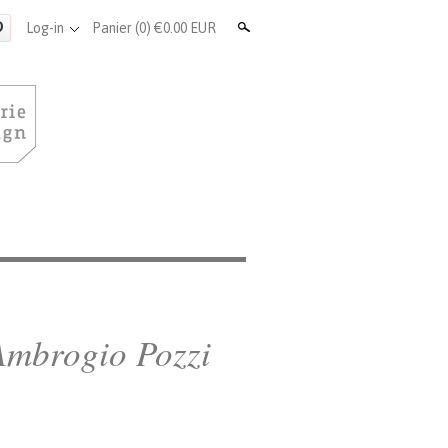
Search
Log-in
Panier
(0) €0.00 EUR
Ambrogio Pozzi