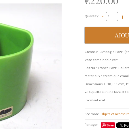
€220.00
-
+
Quantity:
Créateur : Ambogio Pozzi (Ita
Vase combinable vert
Editeur : Franco Pozzi Gallar
Matériaux : céramique émaill
Dimensions: H 10, L: 12cm, P
+ Etiquette sur une face et 
Excellent état
See more:
Objets et accesoir
Partager
Save