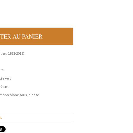
lien, 1931-2012)
ate
ée vert
: 9 cm
tampon blanc sous la base
es