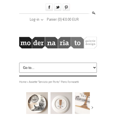
Search
Log-in
Panier
(0) €0.00 EUR
Home
»
Assiette "Servizio per Porto" Piero Fornasetti
›