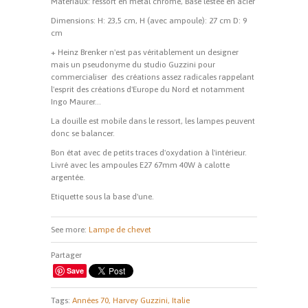
Matériaux: ressort en métal chromé, Base lestée en acier
Dimensions: H: 23,5 cm, H (avec ampoule): 27 cm D: 9
cm
+ Heinz Brenker n'est pas véritablement un designer
mais un pseudonyme du studio Guzzini pour
commercialiser des créations assez radicales rappelant
l'esprit des créations d'Europe du Nord et notamment
Ingo Maurer...
La douille est mobile dans le ressort, les lampes peuvent
donc se balancer.
Bon état avec de petits traces d'oxydation à l'intérieur.
Livré avec les ampoules E27 67mm 40W à calotte
argentée.
Etiquette sous la base d'une.
See more:
Lampe de chevet
Partager
Save
Tags:
Années 70,
Harvey Guzzini,
Italie