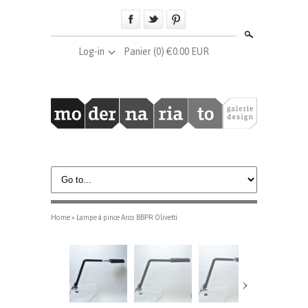
Search
Log-in
Panier
(0) €0.00 EUR
Home
»
Lampe à pince Arco BBPR Olivetti
›