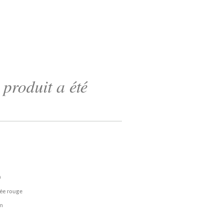
produit a été
0
ée rouge
cm