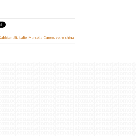
Gabbianelli,
Italie,
Marcello Cuneo,
vetro china