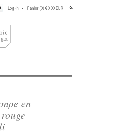
Search
Log-in
Panier
(0) €0.00 EUR
ampe en
 rouge
li