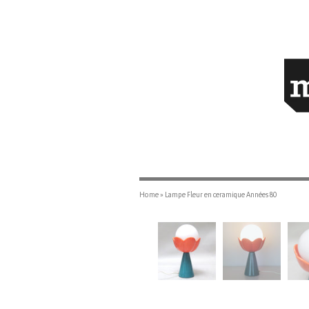
Home
»
Lampe Fleur en ceramique Années 80