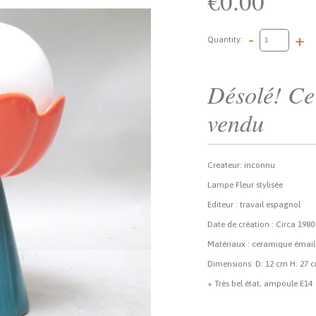
€0.00
-
+
Quantity:
Désolé! Ce 
vendu
Createur: inconnu
Lampe Fleur stylisée
Editeur : travail espagnol
Date de création : Circa 1980
Matériaux : ceramique émaille
Dimensions: D: 12 cm H: 27 
+ Très bel état, ampoule E14