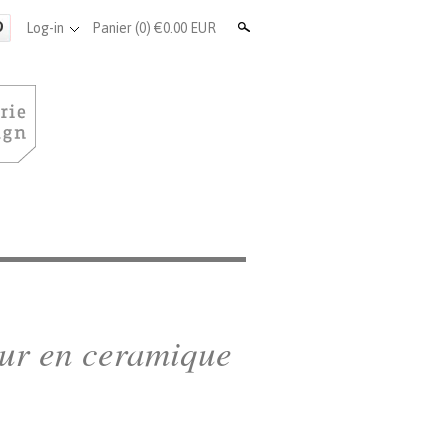
Search
Log-in
Panier
(0) €0.00 EUR
ur en ceramique