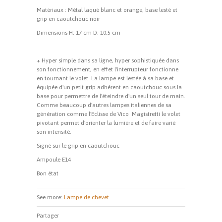
Matériaux : Métal laqué blanc et orange, base lesté et
grip en caoutchouc noir
Dimensions H: 17 cm D: 10,5 cm
+ Hyper simple dans sa ligne, hyper sophistiquée dans
son fonctionnement, en effet l'interrupteur fonctionne
en tournant le volet. La lampe est lestée à sa base et
équipée d'un petit grip adhérent en caoutchouc sous la
base pour permettre de l'éteindre d'un seul tour de main.
Comme beaucoup d'autres lampes italiennes de sa
génération comme l'Eclisse de Vico Magistretti le volet
pivotant permet d'orienter la lumière et de faire varié
son intensité.
Signé sur le grip en caoutchouc
Ampoule E14
Bon état
See more:
Lampe de chevet
Partager