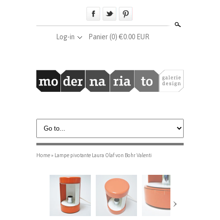
Search
Log-in
Panier
(0) €0.00 EUR
Home
»
Lampe pivotante Laura Olaf von Bohr Valenti
›