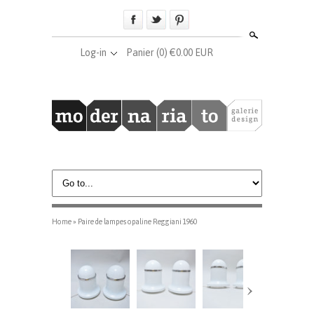
Search
Log-in
Panier
(0) €0.00 EUR
Home
»
Paire de lampes opaline Reggiani 1960
›