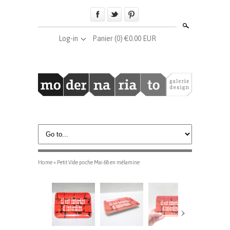
Search
Log-in
Panier
(0) €0.00 EUR
Home
»
Petit Vide poche Mai 68 en mélamine
›