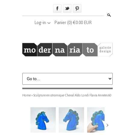
Search
Log-in
Panier
(0) €0.00 EUR
Home
»
Sculpture en céramique Cheval Aldo Londi Flavia Années 60
›