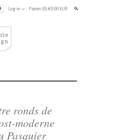
Search
Log-in
Panier
(0) €0.00 EUR
tre ronds de
Post-moderne
u Pasquier