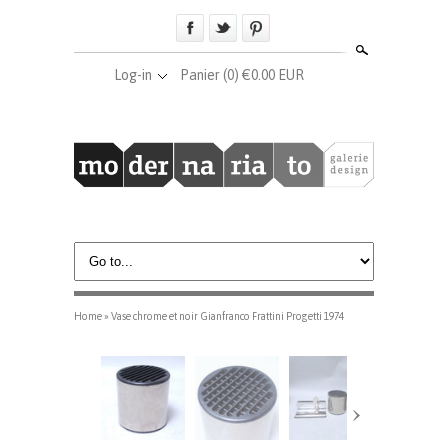
Search
Log-in
Panier
(0) €0.00 EUR
Home
»
Vase chrome et noir Gianfranco Frattini Progetti 1974
›